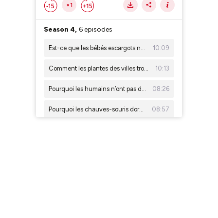
×1
Season 4,
6 episodes
Est-ce que les bébés escargots naissent avec leur coquille ?
10:09
Comment les plantes des villes trouvent de l’eau dans le béton ?
10:13
Pourquoi les humains n’ont pas de queue ?
08:26
Pourquoi les chauves-souris dorment-elles la tête en bas ?
08:57
Est-ce que tous les insectes transportent le pollen des fleurs ?
09:57
Est-ce qu’une plante carnivore peut manger un humain ?
11:05
Season 3,
11 episodes
Curieux de sciences : bientôt 10 nouveaux épisodes !
00:48
Est-ce que des animaux vivent dans les algues ?
10:22