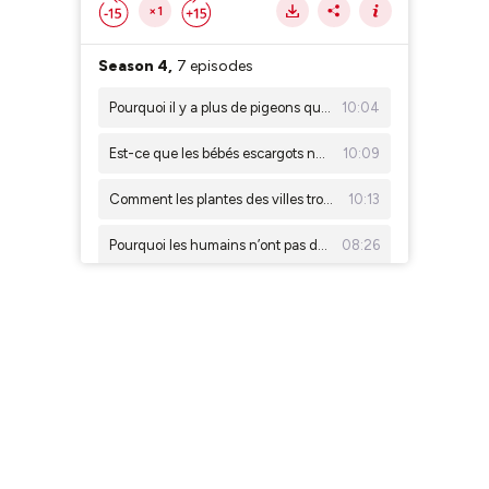
×1
Season 4,
7 episodes
Pourquoi il y a plus de pigeons que d’autres oiseaux dans les villes ?
10:04
Est-ce que les bébés escargots naissent avec leur coquille ?
10:09
Comment les plantes des villes trouvent de l’eau dans le béton ?
10:13
Pourquoi les humains n’ont pas de queue ?
08:26
Pourquoi les chauves-souris dorment-elles la tête en bas ?
08:57
Est-ce que tous les insectes transportent le pollen des fleurs ?
09:57
Est-ce qu’une plante carnivore peut manger un humain ?
11:05
Season 3,
11 episodes
Curieux de sciences : bientôt 10 nouveaux épisodes !
00:48