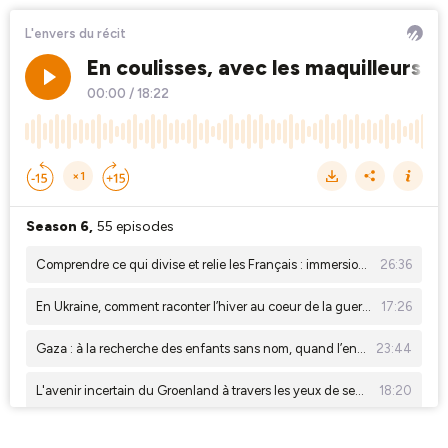
L'envers du récit
En coulisses, avec les maquilleurs de
00:00
/
18:22
×1
Season 6,
55 episodes
Comprendre ce qui divise et relie les Français : immersion dans un village de la Sarthe
26:36
En Ukraine, comment raconter l’hiver au coeur de la guerre
17:26
Gaza : à la recherche des enfants sans nom, quand l’enquête dépasse son cadre
23:44
L'avenir incertain du Groenland à travers les yeux de ses habitants
18:20
Lutte contre le sida : au Burundi, l’impact humain des choix politiques de Donald Trump
17:19