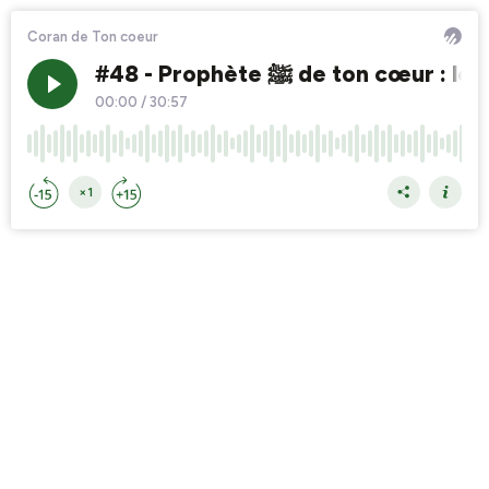
Coran de Ton coeur
#48 - Prophète ﷺ de ton cœ
00:00
/
30:57
×1