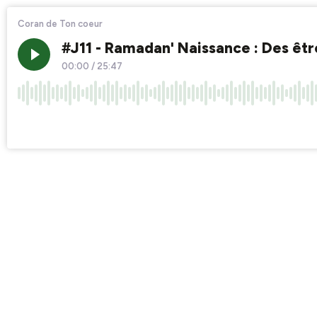
Coran de Ton coeur
#J11 - Ramadan' Naissance : Des êt
00:00
/
25:47
×1