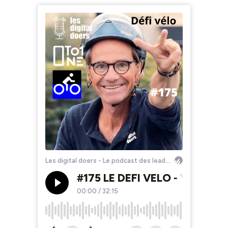
Les digital doers - Le podcast des leaders du retail et du e-commerce
#175 LE DEFI VELO - Votre ser
00:00
/
32:15