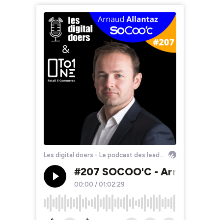
Les digital doers - Le podcast des leaders du retail et du e-commerce
#207 SOCOO'C - Arnaud Allant
00:00
/
01:02:29