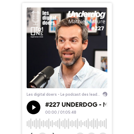
Les digital doers - Le podcast des leaders du retail et du e-commerce
#227 UNDERDOG - Mathieu Ma
00:00
/
01:05:48