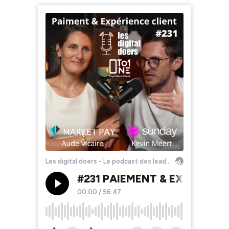
Les digital doers - Le podcast des leaders du retail et du e-commerce
#231 PAIEMENT & EXPERIENCE
00:00
/
56:47