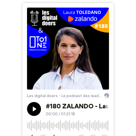
Les digital doers - Le podcast des leaders du retail et du e-commerce
#180 ZALANDO - Laura Toleda
00:00
/
01:21:18