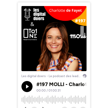
Les digital doers - Le podcast des leaders du retail et du e-commerce
#197 MOLLI - Charlotte de Fa
00:00
/
01:00:31