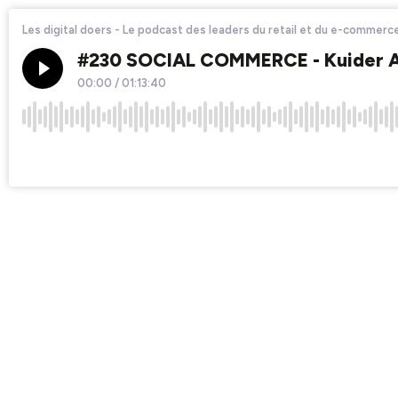
Les digital doers - Le podcast des leaders du retail et du e-commerc
#230 SOCIAL COMMERCE - Kuider Ak
00:00
/
01:13:40
×1