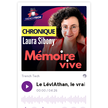
Trench Tech
Le LévIAthan, le vrai et le fa
00:00
/
04:26