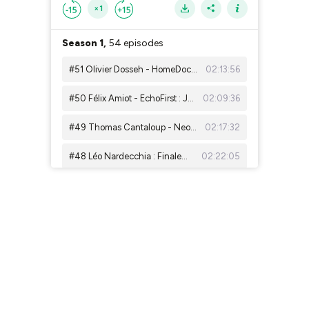
×1
Season 1,
54 episodes
#51 Olivier Dosseh - HomeDoc : Mieux se loger pour mieux soigner
02:13:56
#50 Félix Amiot - EchoFirst : Jouer, gagner, perdre, apprendre
02:09:36
#49 Thomas Cantaloup - Neoflo - Stane : Hardware is hard
02:17:32
#48 Léo Nardecchia : Finalement, rien n'est écrit à l'avance
02:22:05
#47 Solène Vo Quang - Hack Your Care : Pivoter, avancer, grandir, malgré le chaos, sur tous les fronts
02:06:36
#46 Estelle Touboul – Docteurestelle - Notaview : L’influence et l’entrepreneuriat au service du soin
02:22:22
#45 Belkis Rabie : Sublimer la Médecine et cultiver la gratitude
02:21:59
#44 David Sun : Médecin, Humoriste, Chinois
02:12:20
#41 Karim Sandid : En fait, lancez-vous ! (version française)
02:33:17