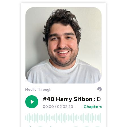
Med It Through
#40 Harry Sitbon : De la créat
Chapters
00:00
/
02:02:20
•
•
479