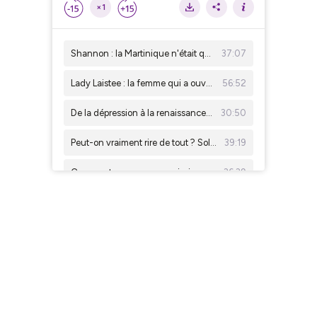
×1
Shannon : la Martinique n'était que le début...
37:07
Lady Laistee : la femme qui a ouvert la voie au rap féminin en France
56:52
De la dépression à la renaissance : le parcours de Sebastian Monthy
30:50
Peut-on vraiment rire de tout ? Solène Paillet (Gleeden) répond sans filtre
39:19
Comment un pervers narcissique détruit sa proie… et comment Sophie Coste en a fait un roman
36:39
Grandir entre deux cultures et en faire une richesse avec DJ el Dany
40:21
Comment naît un spectacle à succès ? Avec Philippe Hersen
27:06
Et si réussir, c’était sortir du cadre ? Dialogue avec Naemy Guichet
38:42
Les coulisses du mannequinat enfant avec Sébastien Helouin
43:12