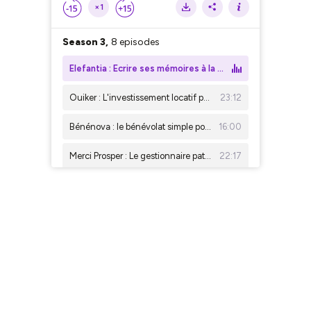
×1
Season 3,
8 episodes
Elefantia : Ecrire ses mémoires à la retraite
Ouiker : L'investissement locatif pour les particulier
23:12
Bénénova : le bénévolat simple pour les seniors
16:00
Merci Prosper : Le gestionnaire patrimoine pour les seniors
22:17
Skarlett : La marketplace pour gérer les finances des seniors
23:36
Happyvisio : La visioconférence qui améliore la vie des seniors
19:13
Granny geek : L'assistance numérique pour les seniors
20:15
Always Valentines : L’amour n’a pas d’âge, le plaisir non plus !
32:58
Season 2,
12 episodes