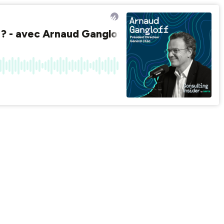
25 ? - avec Arnaud Gangloff, Président DG de 