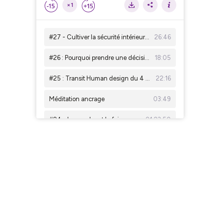
×1
#27 - Cultiver la sécurité intérieure au lieu de chercher la validation extérieure
26:46
#26 : Pourquoi prendre une décision paraît parfois insurmontable ?
18:05
#25 : Transit Human design du 4 au 9 mai 2026
22:16
Méditation ancrage
03:49
#24 - La marche et la foi, parcours d'un pélerin moderne avec Alexandre
01:23:50
#23 : Faut-il se contraindre ou se libérer pour s'adapter au monde ?
19:45
#22 : Le type Manifesteur en Human Design : la puissance !
29:50
#21 : Puissance, audace et chamanisme : le parcours d'Alena
01:26:12
#20 : Peut-on être heureux dans un monde chaotique ?
19:22