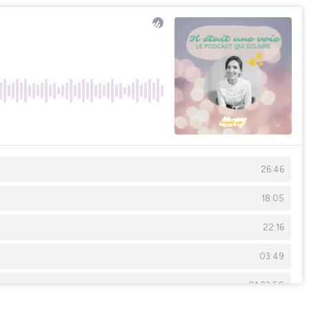
26:46
18:05
22:16
03:49
01:23:50