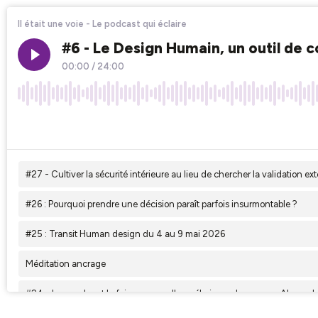
Il était une voie - Le podcast qui éclaire
#6 - Le Design Humain, un outil de 
00:00
/
24:00
×1
#27 - Cultiver la sécurité intérieure au lieu de chercher la validation ext
#26 : Pourquoi prendre une décision paraît parfois insurmontable ?
#25 : Transit Human design du 4 au 9 mai 2026
Méditation ancrage
#24 - La marche et la foi, parcours d'un pélerin moderne avec Alexand