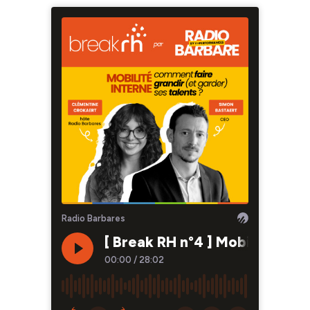
Radio Barbares
[ Break RH n°4 ] Mobilité inte
00:00
/
28:02