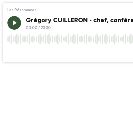
Les Résonances
Grégory CUILLERON - chef, confére
00:00
/
23:30
×1