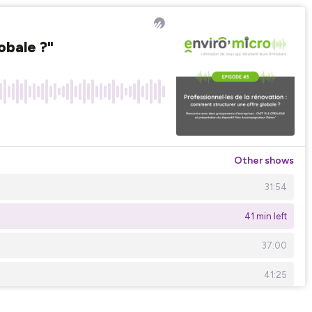
obale ?"
Other shows
31:54
41 min left
37:00
41:25
06:57