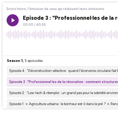
Enviro’micro, l’émission de ceux qui réduisent leurs émissions
Episode 3 : "Professionnel·les de la
00:00
/
40:55
×1
Season 1,
5 episodes
Episode 4 : "Déconstruction sélective : quand l'économie circulaire fait b
Episode 3 : "Professionnel·les de la rénovation : comment structurer
Episode 2 : "Low-tech & réemploi : un grand pas pour la sobriété envir
Episode 1 : « Agriculture urbaine : le bonheur est-il dans le pré ? ». Re
Envirobat Occitanie lance son podcast Enviro'micro !