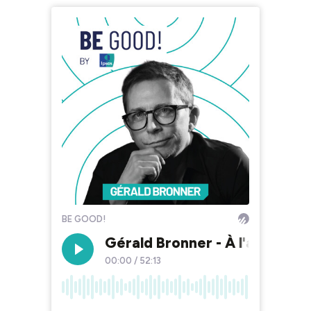
BE GOOD!
Gérald Bronner - À l'assaut du
00:00
/
52:13