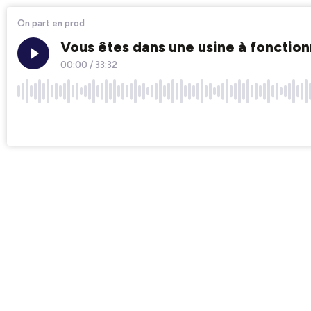
On part en prod
Vous êtes dans une usine à fonction
00:00
/
33:32
×1