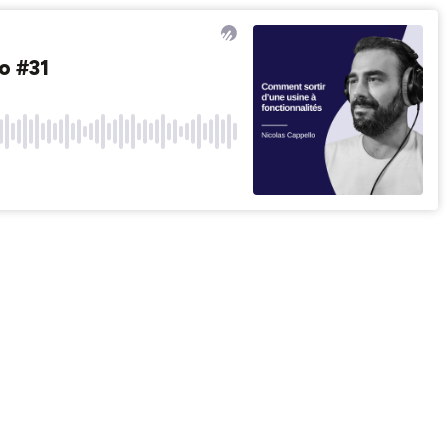
lo #31