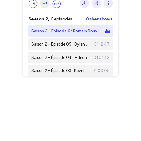
×1
Season 2,
6 episodes
Other shows
Saison 2 - Episode 6 : Romain Bouvet | Le docteur en psychologie sociale et cognitive
Saison 2 - Épisode 05 : Dylan Stoller | Le pouvoir de la vidéo au service des entrepreneurs suisses
01:12:47
Saison 2 - Épisode 04 : Adrien Vaissade | Service client, sizing, WhatsApp… l’IA devient indispensable en e-commerce
01:01:42
Saison 2 - Épisode 03 : Kevin Jourdan | Dotmarket : Acheter et vendre un site e-commerce : les secrets de la valorisation
01:00:05
Saison 2 - Épisode 02: Frédéric Doucene | Fitle : moins de retours, plus de ventes
49:34
Saison 2 - Episode 01 : Thibault Hollebecq | La Place du Coq : l'e-commerce Made in France
01:03:47
Season 1,
7 episodes
Saison 1 - Épisode 07 : Peter Berni | Ecodom (Oséo Genève), quand l'engagement social rencontre le digital
53:38
Saison 1 - Épisode 06 : Parole d'expert | Patrick Pointaire (Anthropomedia) nous parle d'anthropologie digitale
59:00