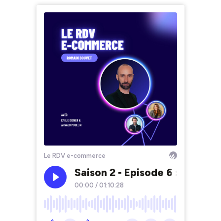
Le RDV e-commerce
Saison 2 - Episode 6 : Romain
00:00
/
01:10:28