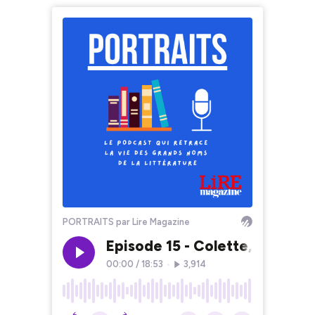
PORTRAITS par Lire Magazine
Episode 15 - Colette, Femme 
00:00
/
18:53
•
3,914