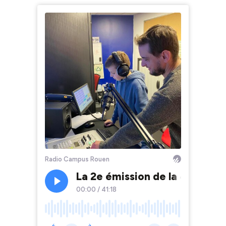
Radio Campus Rouen
La 2e émission de la 4e3 du 
00:00
/
41:18