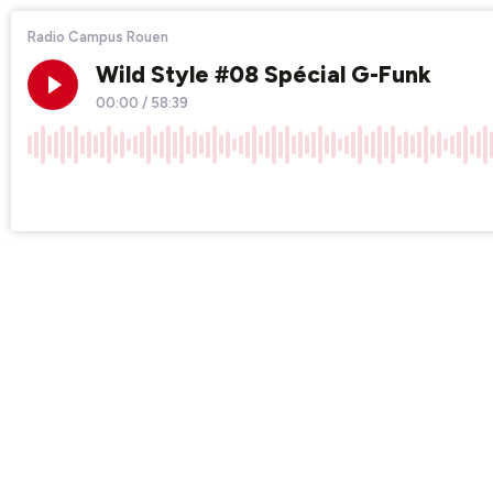
Radio Campus Rouen
Wild Style #08 Spécial G-Funk
00:00
/
58:39
×1