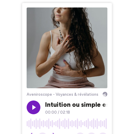
Aveniroscope - Voyances & révélations
Intuition ou simple espoir : c
00:00
/
02:18