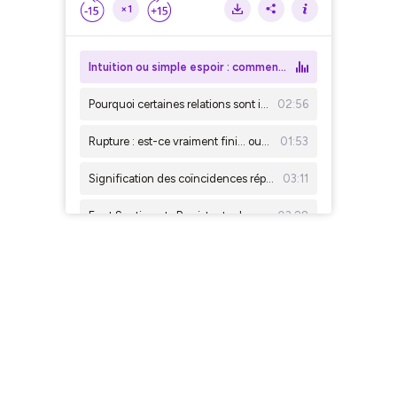
×1
Intuition ou simple espoir : comment faire la différence ?
Pourquoi certaines relations sont impossibles à oublier
02:56
Rupture : est-ce vraiment fini… ou pas ?
01:53
Signification des coïncidences répétées
03:11
Ex et Sentiments Persistants : Les Signes Étranges Qui Indiquent Qu'il Pense Encore à Vous
03:28