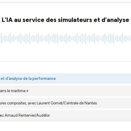
L’IA au service des simulateurs et d’analys
 et d’analyse de la performance
ans le maritime »
tures composites, avec Laurent Gornet/Centrale de Nantes
vec Arnaud Rentenier/Audélor
door (montagne) sur les questions d’impact ?