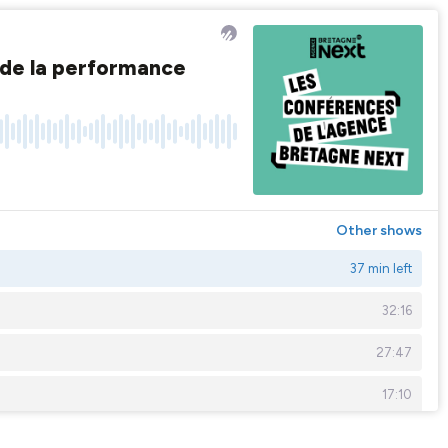
e de la performance
Other shows
37 min left
32:16
27:47
17:10
25:56