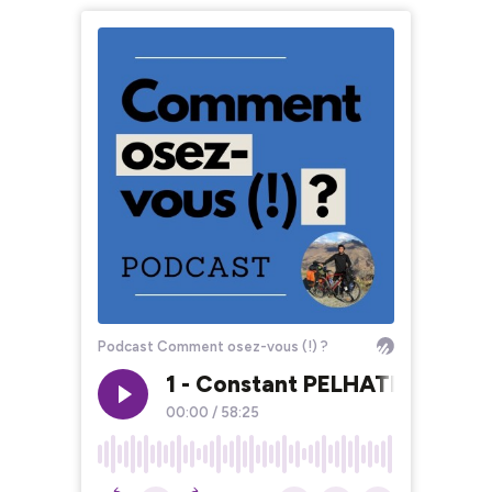
Podcast Comment osez-vous (!) ?
1 - Constant PELHATE - Du Rêv
00:00
/
58:25