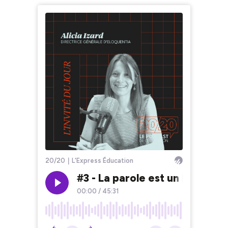
20/20｜L'Express Éducation
#3 - La parole est un levier 
00:00
/
45:31