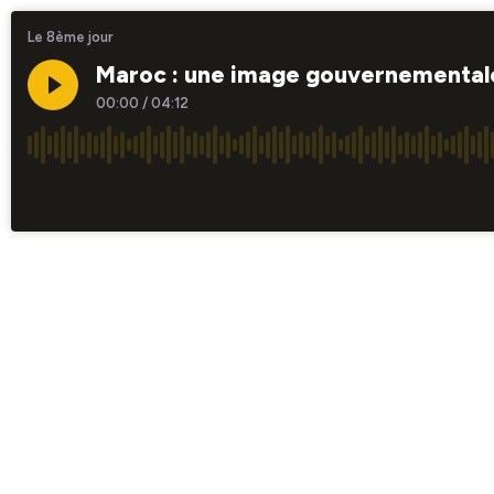
Le 8ème jour
Maroc : une image gouvernementale
00:00
/
04:12
×1