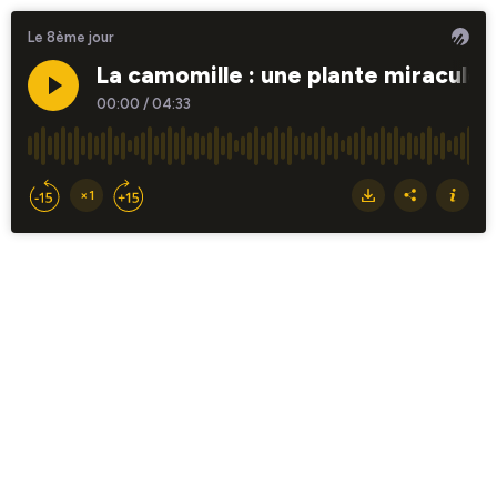
Le 8ème jour
La camomille : une plante miraculeu
00:00
/
04:33
×1