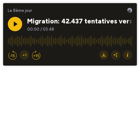
Le 8ème jour
Migration: 42.437 tentatives vers l
00:00
/
03:48
×1