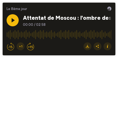
Le 8ème jour
Attentat de Moscou : l'ombre des fo
00:00
/
02:58
×1