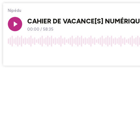
Nipédu
CAHIER DE VACANCE[S] NUMÉRIQU
00:00
/
58:35
×1