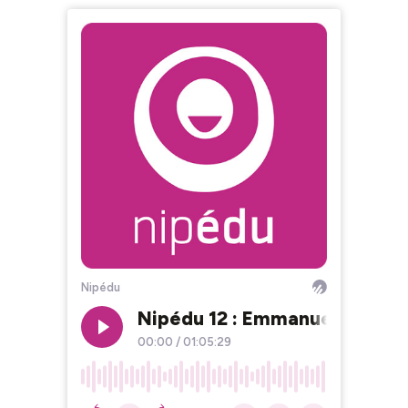
Nipédu
Nipédu 12 : Emmanuel TSUNA
00:00
/
01:05:29