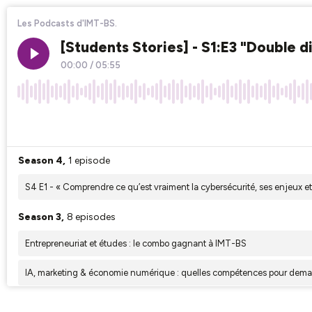
Les Podcasts d'IMT-BS.
[Students Stories] - S1:E3 "Double
00:00
/
05:55
×1
Season 4,
1 episode
S4 E1 - « Comprendre ce qu’est vraiment la cybersécurité, ses enjeux e
Season 3,
8 episodes
Entrepreneuriat et études : le combo gagnant à IMT-BS
IA, marketing & économie numérique : quelles compétences pour dema
[Manageuse digitale] - Enseigner dans une Business School Digitale, 