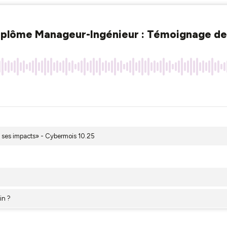
 diplôme Manageur-Ingénieur : Témoignage de
t ses impacts» - Cybermois 10.25
in ?
interview de Grazia CECERE