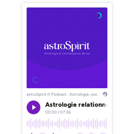
astroSpirit.fr Podcast : Astrologie, conscience, thème astral, horoscope, intuition spiritualité, psychologie, science
Astrologie relationnelle : Po
00:00
/
07:26