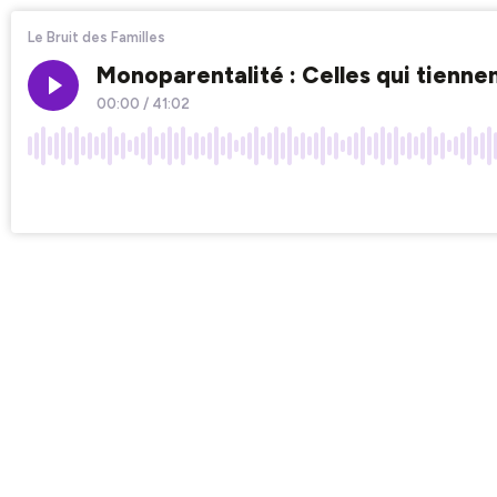
Le Bruit des Familles
Monoparentalité : Celles qui tienne
00:00
/
41:02
×1