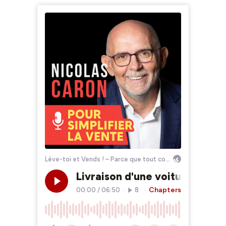
Lève-toi et Vends ! – Parce que tout commence toujours par une vente ...
Livraison d'une voiture : Est-
Chapters
00:00
/
06:50
•
867
•