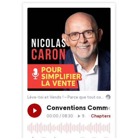
Lève-toi et Vends ! – Parce que tout commence toujours par une vente ...
Conventions Commerciales : 7
Chapters
00:00
/
08:30
•
982
•