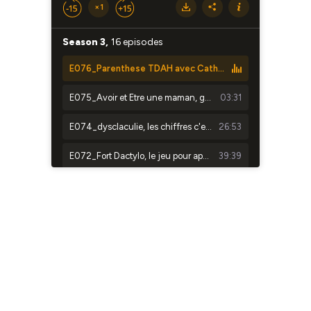
×1
Season 3,
16 episodes
E076_Parenthese TDAH avec Catherine Vandermeets
E075_Avoir et Etre une maman, grandir ensemble avec amour
03:31
E074_dysclaculie, les chiffres c'est FUN avec Stéphanie Pinault
26:53
E072_Fort Dactylo, le jeu pour apprendre le clavier pour les dys avec Nicolas Drolo
39:39
E071_jeu et neuroatypies, le duo gagnant avec Florian Etienne
31:52
E070_Jeu vidéo et TDAH_itw Mickael Dell Ova
35:20
E069_Je m'agace moi-même !
08:50
E68_Ce n'est pas toi le problème, c'est ta comm
06:20
E067_Miss Buffet Froid, l'adulte que j'aurais aimé rencontrer enfant
44:44