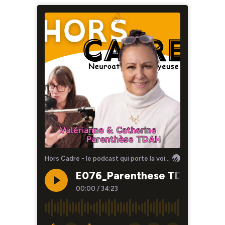
Hors Cadre - le podcast qui porte la voix de la neurodiversité - par Valérianne Moulin
E076_Parenthese TDAH avec
00:00
/
34:23