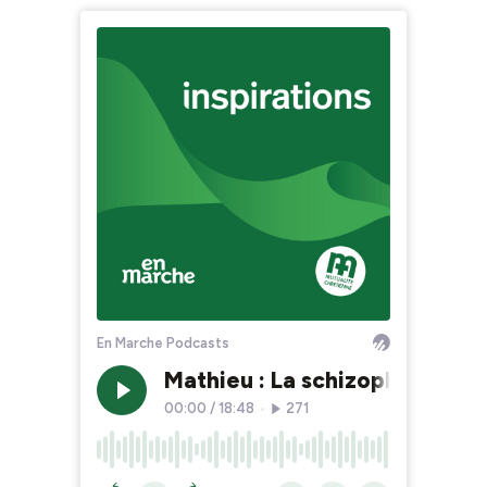
En Marche Podcasts
Mathieu : La schizophrénie mi
00:00
/
18:48
•
271