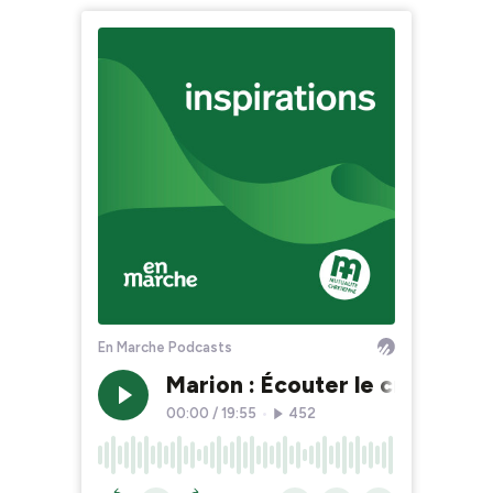
En Marche Podcasts
Marion : Écouter le cri du cor
00:00
/
19:55
•
452