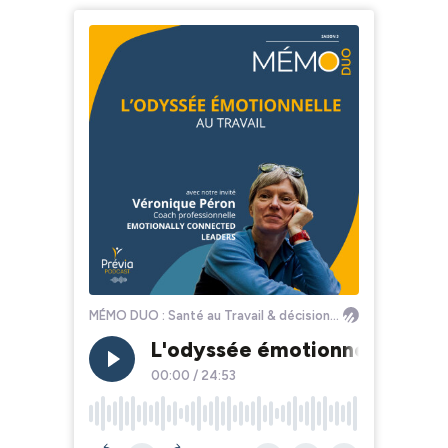
MÉMO DUO : Santé au Travail & décisions RH
L'odyssée émotionnelle au tr
00:00
/
24:53