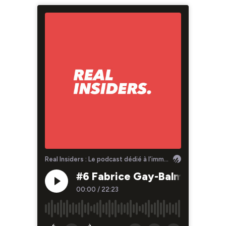
Real Insiders : Le podcast dédié à l’immobilier Suisse d’aujourd’hui et de demain.
#6 Fabrice Gay-Balmaz - Le c
00:00
/
22:23