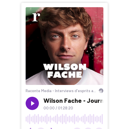
Raconte Media - Interviews d'esprits audacieux qui inspirent, bousculent et (re)façonnent le monde - Créatifs, entrepreneurs, influents,…
Wilson Fache - Journaliste de
00:00
/
01:28:20