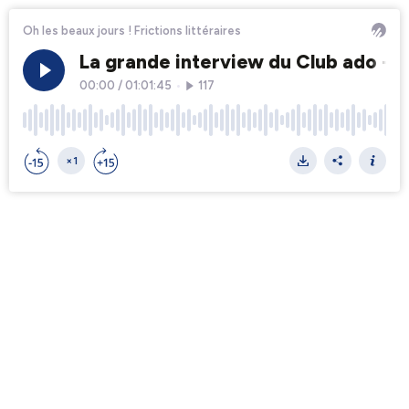
Oh les beaux jours ! Frictions littéraires
La grande interview du Club ado - 
00:00
/
01:01:45
•
117
×1